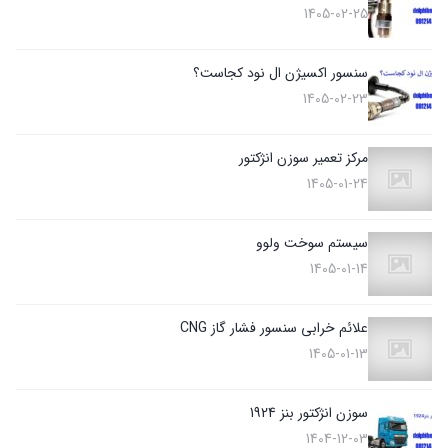
1405-02-25
سنسور اکسیژن ال نود کجاست؟
1405-02-23
مرکز تعمیر سوزن انژکتور
1405-01-24
سیستم سوخت ولوو
1405-01-14
علائم خرابی سنسور فشار گاز CNG
1405-01-13
سوزن انژکتور بنز 1924
1404-12-03