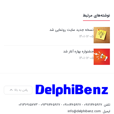
نوشته‌های مرتبط
نسخه جدید سایت رونمایی شد
1401-12-05
جشنواره بهاره آغار شد
1401-12-05
رفتن به بالا
تلفن
09121465927 - 09101465927 - 09391465927 - 02136915773
ایمیل
info@delphibenz.com