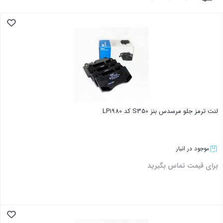
لنت ترمز جلو مرسدس بنز S350 کد LP1980
موجود در انبار
برای قیمت تماس بگیرید
بستن