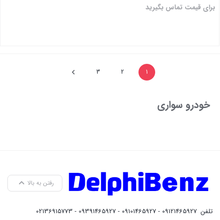
برای قیمت تماس بگیرید
بستن
3
2
1
خودرو سواری
رفتن به بالا
تلفن
09121465927 - 09101465927 - 09391465927 - 02136915773