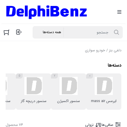
دلفی بنز
/ خودرو سواری
دسته‌ها
5
7
0
ایرمس mass air
سنسور اکسیژن
سنسور دریچه گاز
سنسور 
صافی‌ها
نزولی
74 محصول