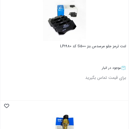
لنت ترمز جلو مرسدس بنز S500 کد LP1980
موجود در انبار
برای قیمت تماس بگیرید
بستن