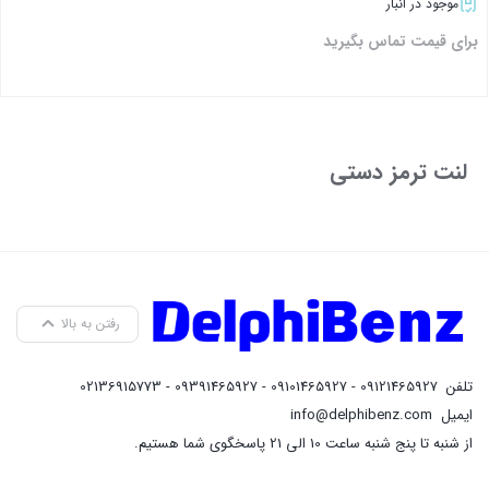
موجود در انبار
برای قیمت تماس بگیرید
بستن
لنت ترمز دستی
رفتن به بالا
تلفن
09121465927 - 09101465927 - 09391465927 - 02136915773
ایمیل
info@delphibenz.com
از شنبه تا پنج شنبه ساعت 10 الی 21 پاسخگوی شما هستیم.