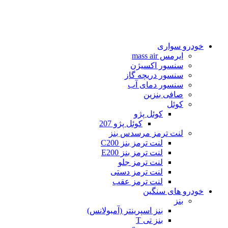
خودرو سواری
ایرمس mass air
سنسور اکسیژن
سنسور دریچه گاز
سنسور دمای آب
صافی بنزین
کوئل
کوئل پژو
کوئل پژو 207
لنت ترمز مرسدس بنز
لنت ترمز بنز C200
لنت ترمز بنز E200
لنت ترمز جلو
لنت ترمز دستی
لنت ترمز عقب
خودرو های سنگین
بنز
بنز اسپرینتر (آمبولانس)
بنز تی T