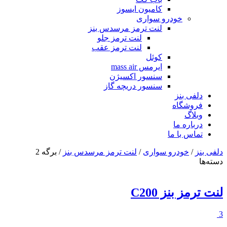
کامیون ایسوز
خودرو سواری
لنت ترمز مرسدس بنز
لنت ترمز جلو
لنت ترمز عقب
کوئل
ایرمس mass air
سنسور اکسیژن
سنسور دریچه گاز
دلفی بنز
فروشگاه
وبلاگ
درباره ما
تماس با ما
دلفی بنز
/
خودرو سواری
/
لنت ترمز مرسدس بنز
/ برگه 2
دسته‌ها
لنت ترمز بنز C200
3