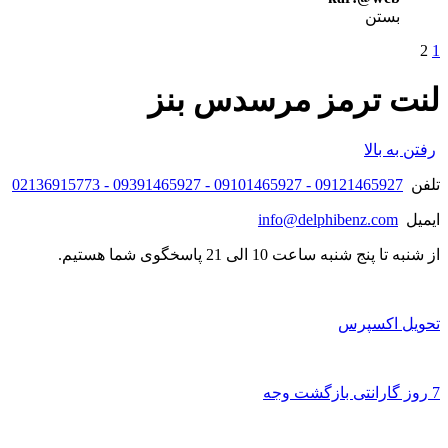
بستن
2
1
لنت ترمز مرسدس بنز
رفتن به بالا
تلفن
09121465927 - 09101465927 - 09391465927 - 02136915773
ایمیل
info@delphibenz.com
از شنبه تا پنج شنبه ساعت 10 الی 21 پاسخگوی شما هستیم.
تحویل اکسپرس
7 روز گارانتی بازگشت وجه