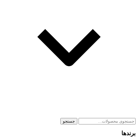
جستجو
جستجو
برای:
برندها