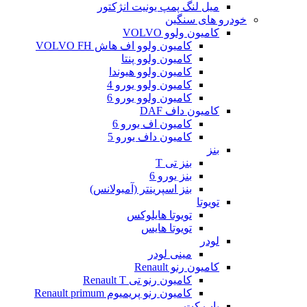
میل لنگ پمپ یونیت انژکتور
خودرو های سنگین
کامیون ولوو VOLVO
کامیون ولوو اف هاش VOLVO FH
کامیون ولوو پنتا
کامیون ولوو هیوندا
کامیون ولوو یورو 4
کامیون ولوو یورو 6
کامیون داف DAF
کامیون اف یورو 6
کامیون داف یورو 5
بنز
بنز تی T
بنز یورو 6
بنز اسپرینتر (آمبولانس)
تویوتا
تویوتا هایلوکس
تویوتا هایس
لودر
مینی لودر
کامیون رنو Renault
کامیون رنو تی Renault T
کامیون رنو پریمیوم Renault primum
باب کت