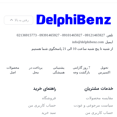
رفتن به بالا
تلفن
09121465927 - 09101465927 - 09391465927 - 02136915773
ایمیل
info@delphibenz.com
از شنبه تا پنج شنبه ساعت 10 الی 21 پاسخگوی شما هستیم.
تحویل
7 روز گارانتی
پشتیبانی
پرداخت در
محصولات
اکسپرس
بازگشت وجه
همیشگی
محل
اصل
خدمات مشتریان
راهنمای خرید
مقایسه محصولات
فروشگاه
سیاست مرجوعی و عودت
حساب کاربری من
حساب کاربری من
سبد خرید