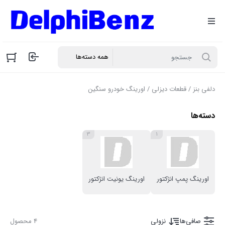
دلفی بنز
/
قطعات دیزلی
/ اورینگ خودرو سنگین
دسته‌ها
3
1
اورینگ پمپ انژکتور
اورینگ یونیت انژکتور
صافی‌ها
نزولی
4 محصول