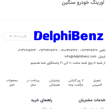
اورینگ خودرو سنگین
رفتن به بالا
تلفن
09121465927 - 09101465927 - 09391465927 - 02136915773
ایمیل
info@delphibenz.com
از شنبه تا پنج شنبه ساعت 10 الی 21 پاسخگوی شما هستیم.
تحویل
7 روز گارانتی
پشتیبانی
پرداخت در
محصولات
اکسپرس
بازگشت وجه
همیشگی
محل
اصل
خدمات مشتریان
راهنمای خرید