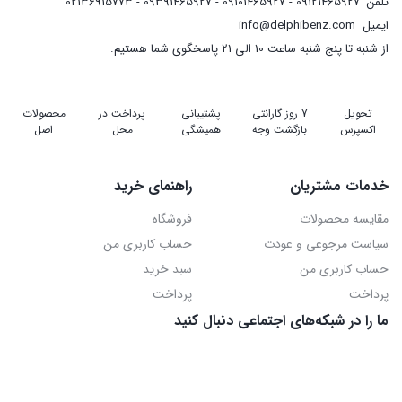
تلفن
09121465927 - 09101465927 - 09391465927 - 02136915773
ایمیل
info@delphibenz.com
از شنبه تا پنج شنبه ساعت 10 الی 21 پاسخگوی شما هستیم.
تحویل
7 روز گارانتی
پشتیبانی
پرداخت در
محصولات
اکسپرس
بازگشت وجه
همیشگی
محل
اصل
خدمات مشتریان
راهنمای خرید
مقایسه محصولات
فروشگاه
سیاست مرجوعی و عودت
حساب کاربری من
حساب کاربری من
سبد خرید
پرداخت
پرداخت
ما را در شبکه‌های اجتماعی دنبال کنید