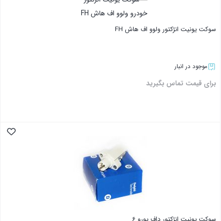
سوکت یونیت انژکتور ولوو اف هاش FH
موجود در انبار
برای قیمت تماس بگیرید
بستن
سوکت یونیت انژکتور داف یورو 6