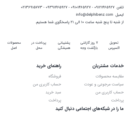
تلفن
09121465927 - 09101465927 - 09391465927 - 02136915773
ایمیل
info@delphibenz.com
از شنبه تا پنج شنبه ساعت 10 الی 21 پاسخگوی شما هستیم.
تحویل
7 روز گارانتی
پشتیبانی
پرداخت در
محصولات
اکسپرس
بازگشت وجه
همیشگی
محل
اصل
خدمات مشتریان
راهنمای خرید
مقایسه محصولات
فروشگاه
سیاست مرجوعی و عودت
حساب کاربری من
حساب کاربری من
سبد خرید
پرداخت
پرداخت
ما را در شبکه‌های اجتماعی دنبال کنید