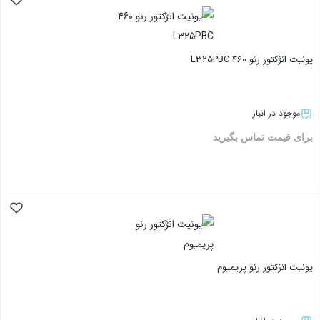
بستن
یونیت انژکتور رنو 460 L325PBC
موجود در انبار
برای قیمت تماس بگیرید
بستن
یونیت انژکتور رنو پریمیوم