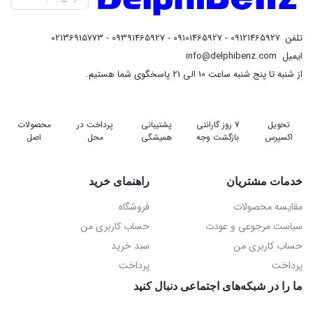
تلفن
09121465927 - 09101465927 - 09391465927 - 02136915773
ایمیل
info@delphibenz.com
از شنبه تا پنج شنبه ساعت 10 الی 21 پاسخگوی شما هستیم.
تحویل
7 روز گارانتی
پشتیبانی
پرداخت در
محصولات
اکسپرس
بازگشت وجه
همیشگی
محل
اصل
خدمات مشتریان
راهنمای خرید
مقایسه محصولات
فروشگاه
سیاست مرجوعی و عودت
حساب کاربری من
حساب کاربری من
سبد خرید
پرداخت
پرداخت
ما را در شبکه‌های اجتماعی دنبال کنید