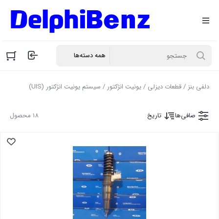
دلفی بنز
/
قطعات دیزلی
/
یونیت انژکتور
/ سیستم یونیت انژکتور (UIS)
صافی‌ها
تاریخ
18 محصول