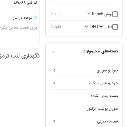
کد فنی LP1868
بوش bosch
Bosch
3
موجود در انبار
دلفی DELPHI
Delphi
166
برای قیمت تماس بگیری
بستن
دسته‌های محصولات
نگهداری لنت ترمز بنز 
خودرو سواری
خودرو های سنگین
دسته بندی نشده
سوزن یونیت انژکتور
قطعات دیزلی