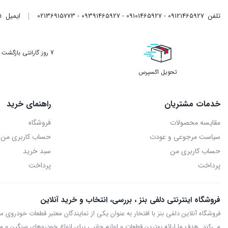
تلفن
09121465927 - 09101465927 - 09391465927 - 02136915773
ایمیل
m
7 روز گارانتی بازگشت وجه
تحویل اکسپرس
خدمات مشتریان
راهنمای خرید
مقایسه محصولات
فروشگاه
سیاست مرجوعی و عودت
حساب کاربری من
حساب کاربری من
سبد خرید
پرداخت
پرداخت
فروشگاه اینترنتی دلفی بنز ، بررسی، انتخاب و خرید آنلاین
می‌کند. هدف ما ارائه بهترین قطعات و لوازم جانبی برای انواع خودروهای سنگین و ما