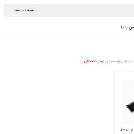
س با ما
متیاز
تاریخ
صعودی
نزولی
تصادفی
لنت ترمز عقب مرسدس بنز E250