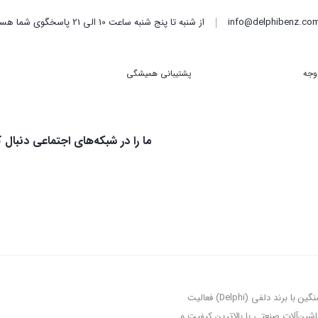
info@delphibenz.co
از شنبه تا پنج شنبه ساعت 10 الی 21 پاسخگوی شما هستیم.
پشتیبانی همیشگی
ما را در شبکه‌های اجتماعی دنبال ک
فروشگاه آنلاین دلفی بنز با افتخار به عنوان یکی از نمایندگان معتبر قطعات خودروی سنگین با برند دلفی (Delphi) فعالیت
شین‌آلات صنعتی با بالاترین کیفیت و