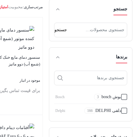
مرتب‌سازی:
محبوبیت
امتیاز
جستجو
جستجو
جستجو
برای:
برندها
سنسور دمای مایع خنک کن
(شمع آب) دوو ماتیز
موجود در انبار
برای قیمت تماس بگیری
بوش bosch
Bosch
3
دلفی DELPHI
Delphi
166
بستن