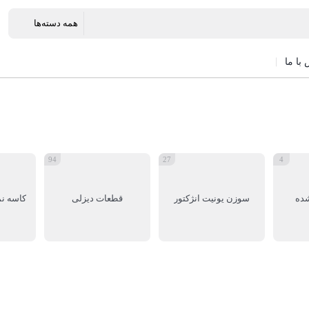
با ما
94
27
4
شده
سوزن یونیت انژکتور
قطعات دیزلی
کاسه نم