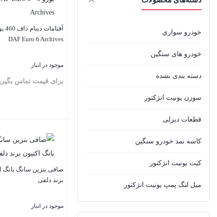
دسته‌های محصولات
خودرو سواری
DAF Euro 6 Archives
خودرو های سنگین
موجود در انبار
دسته بندی نشده
برای قیمت تماس بگیری
سوزن یونیت انژکتور
قطعات دیزلی
بستن
کاسه نمد خودرو سنگین
کیت یونیت انژکتور
صافی بنزین سانگ یانگ ا
برند دلفی
میل لنگ پمپ یونیت انژکتور
موجود در انبار