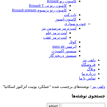
کامیون رنو Renault
کامیون رنو تی Renault T
کامیون رنو پریمیوم Renault primum
باب کت
کامیون ایسوز
خودرو سواری
لنت ترمز مرسدس بنز
لنت ترمز جلو
لنت ترمز عقب
کوئل
ایرمس mass air
سنسور اکسیژن
سنسور دریچه گاز
دلفی بنز
فروشگاه
وبلاگ
درباره ما
تماس با ما
دلفی بنز
/ نوشته‌های برچسب شده “عملکرد یونیت انژکتور اسکانیا”
جستجوی نوشته‌ها
جستجو