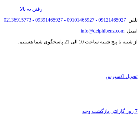
رفتن به بالا
تلفن
09121465927 - 09101465927 - 09391465927 - 02136915773
ایمیل
info@delphibenz.com
از شنبه تا پنج شنبه ساعت 10 الی 21 پاسخگوی شما هستیم.
تحویل اکسپرس
7 روز گارانتی بازگشت وجه