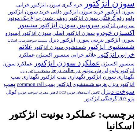
سوزن انژکتور
جرم گیری سوزن انژکتور
خرابی
سوزن انژکتور
خرید سوزن انژکتور دلفی
خرید سوزن انژکتور
ولوو
رفع گرفتگی سوزن انژکتور
روشن شدن چراغ چک موتور
سرویس سوزن انژکتور
سنسور
سرویس انژکتور
اکسیژن خودرو
سوزن انژکتور اصلی
سوزن انژکتور ایسوزو
سوزن انژکتور بنزینی
سوزن انژکتور دیزل
سیستم سوخت‌رسانی اسکانیا
شستشوی انژکتور
علائم
شستشوی سوزن انژکتور
خرابی انژکتور
علائم خرابی سنسور اکسیژن
عملکرد
عملکرد سوزن انژکتور
سنسور اکسیژن
عملکرد سوزن
انژکتور ولوو
لرزش موتور در حالت درجا
مشکلات انژکتور دیزل
نگهداری سوزن انژکتور
نگهداری پمپ انژکتور
نگهداری پمپ
پمپ
انژکتور دیزل
هزینه شستشوی انژکتور
پمپ common rail
سوخت دیزل
کوئل
کاهش آلاینده‌های خودرو ECU
کاهش مصرف سوخت خودرو
پژو 207
گرفتگی انژکتور
برچسب:
عملکرد یونیت انژکتور
اسکانیا