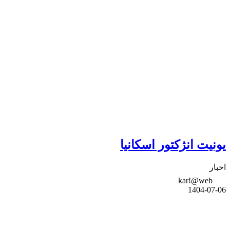
یونیت انژکتور اسکانیا
اخبار
kar!@web
1404-07-06