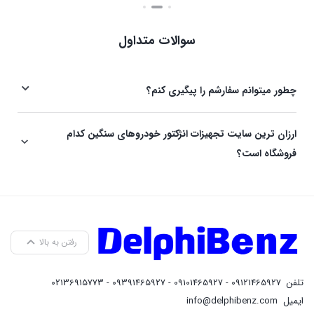
سوالات متداول
چطور میتوانم سفارشم را پیگیری کنم؟
ارزان ترین سایت تجهیزات انژکتور خودروهای سنگین کدام
فروشگاه است؟
رفتن به بالا
تلفن
09121465927 - 09101465927 - 09391465927 - 02136915773
ایمیل
info@delphibenz.com