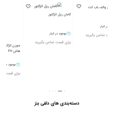
کامان ریل انژکتور
سوزن انژکتور L322PBC ولوو اف
هاش FH
موجود در انبار
موجود در انبار
برای قیمت تماس بگیرید
برای قیمت تماس بگیرید
شافت
بستن
بستن
برا
دسته‌بندی‌ های دلفی بنز