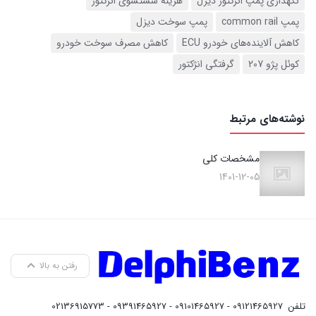
نگهداری پمپ انژکتور دیزل
هزینه شستشوی انژکتور
پمپ common rail
پمپ سوخت دیزل
کاهش آلاینده‌های خودرو ECU
کاهش مصرف سوخت خودرو
کوئل پژو 207
گرفتگی انژکتور
نوشته‌های مرتبط
مشخصات کلی
1401-12-05
رفتن به بالا
تلفن
09121465927 - 09101465927 - 09391465927 - 02136915773