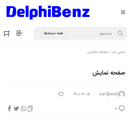
دلفی بنز
/ صفحه نمایش
صفحه نمایش
1401-12-05
kar!@web
0