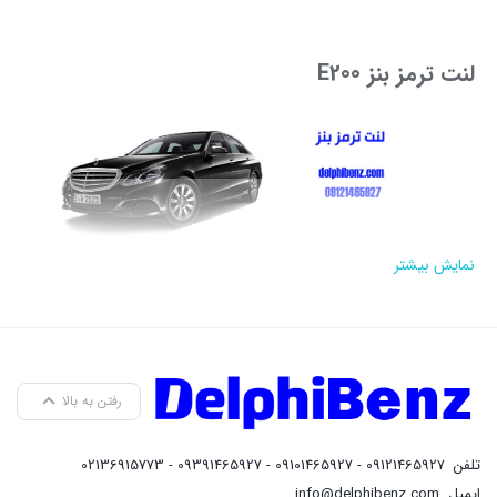
بستن
لنت ترمز بنز E200
نمایش بیشتر
لنت ترمز بنز E200 یکی از اجزای بسیار مهم در سیستم ترمز خودرو است که
نقش اصلی را در ایمنی و کنترل خودرو ایفا می کند. این قطعه هنگام
ترمزگیری با دیسک ترمز تماس برقرار کرده و با ایجاد اصطکاک، سرعت
خودرو را کاهش می دهد. کیفیت و کارایی لنت ترمز به طور مستقیم روی
رفتن به بالا
ایمنی رانندگی تاثیرگذار است، به ویژه در خودروهای لوکسی مثل بنز E200
که سیستم ترمز آن ها به دقت و کیفیت بالایی نیاز دارد.
تلفن
09121465927 - 09101465927 - 09391465927 - 02136915773
ایمیل
info@delphibenz.com