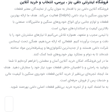
فروشگاه اینترنتی دلفی بنز ، بررسی، انتخاب و خرید آنلاین
و مطمئن سیستم ترمز است. تحقیقات نشان داده اند که بیش از 20 درصد
فروشگاه آنلاین دلفی بنز با افتخار به عنوان یکی از نمایندگان معتبر قطعات
تصادفات به علت مشکلات مربوط به سیستم ترمز رخ می دهد، پس
خودروی سنگین با برند دلفی (Delphi) فعالیت می‌کند. هدف ما ارائه بهترین
قطعات و لوازم جانبی برای انواع خودروهای سنگین و ماشین‌آلات صنعتی با
اهمیت این قطعه به خوبی روشن است.
بالاترین کیفیت و استانداردهای جهانی است.
خرید عمده لنت ترمز عقب مرسدس بنز E200
با تیمی مجرب و متعهد، همواره تلاش می‌کنیم تا نیازهای مشتریان خود را با
انواع لنت ترمز بنز E200
دقت و سرعت برآورده کنیم. قطعاتی که ارائه می‌دهیم، همگی تحت لیسانس
شرکت دلفی هستند و از جدیدترین تکنولوژی‌ها و پیشرفته‌ترین مواد ساخته
لنت ترمز بنز E200 در انواع مختلفی تولید می شود که هر کدام مزایا و
شده‌اند تا به دوام و عملکرد بهتر خودروهای شما کمک کنند.
معایب خاص خود را دارند. یکی از بهترین گزینه ها، لنت ترمز اورجینال یا
ما در این فروشگاه، امکان خرید آنلاین آسان و مطمئن را فراهم کرده‌ایم تا شما
بتوانید به راحتی و با اطمینان خاطر، قطعات مورد نیاز خود را سفارش دهید. هدف
OEM است که مستقیما توسط کارخانه مرسدس بنز ساخته می شود و
ما، ایجاد تجربه‌ای بی‌نظیر از خرید آنلاین قطعات خودروی سنگین با کیفیت عالی
بهترین تطابق را با مشخصات فنی خودرو دارد. این نوع لنت ها از مواد
و خدمات پس از فروش حرفه‌ای است.
باکیفیتی ساخته شده اند و عملکرد بسیار خوبی در شرایط مختلف ارائه می
به ما اعتماد کنید و از تجربه‌ خرید بی‌نظیر قطعات اصلی دلفی بهره‌مند شوید.
کنند، اما قیمت آن ها نسبتاً بالاست.
نوع دیگری که محبوبیت زیادی دارد، لنت ترمز سرامیکی است. این لنت ها