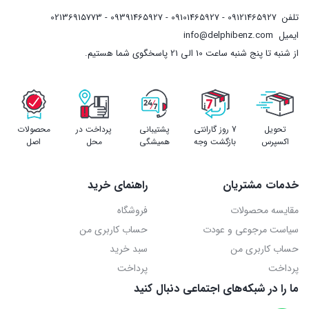
تلفن
09121465927 - 09101465927 - 09391465927 - 02136915773
ایمیل
info@delphibenz.com
از شنبه تا پنج شنبه ساعت 10 الی 21 پاسخگوی شما هستیم.
تحویل
7 روز گارانتی
پشتیبانی
پرداخت در
محصولات
اکسپرس
بازگشت وجه
همیشگی
محل
اصل
خدمات مشتریان
راهنمای خرید
مقایسه محصولات
فروشگاه
سیاست مرجوعی و عودت
حساب کاربری من
حساب کاربری من
سبد خرید
پرداخت
پرداخت
ما را در شبکه‌های اجتماعی دنبال کنید