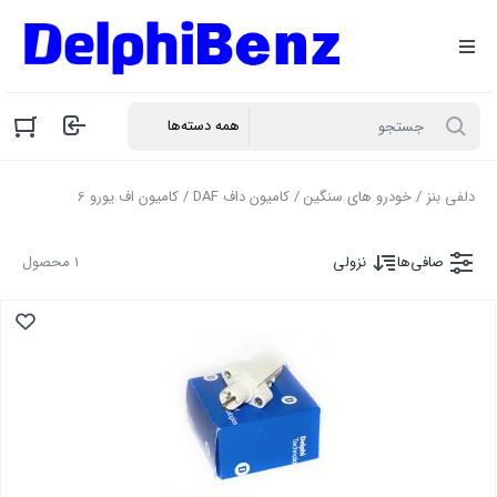
دلفی بنز
/
خودرو های سنگین
/
کامیون داف DAF
/ کامیون اف یورو 6
صافی‌ها
نزولی
1 محصول