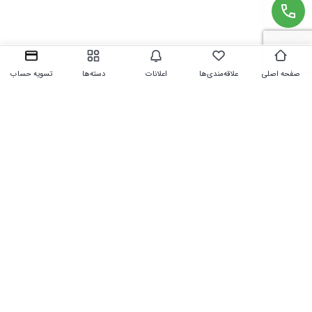
صفحه اصلی
علاقه‌مندی‌ها
اعلانات
دسته‌ها
تسویه حساب
رفتن به بالا
تلفن
09121465927 - 09101465927 - 09391465927 - 02136915773