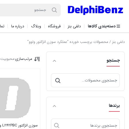
دسته‌بندی کالاها
دلفی بنز
فروشگاه
وبلاگ
درباره ما
تما
دلفی بنز
/ محصولات برچسب خورده “عملکرد سوزن انژکتور ولوو”
مرتب‌سازی:
محبوبیت
ا
جستجو
جستجو
برای:
برندها
سوزن انژکتور L242PBC ولوو