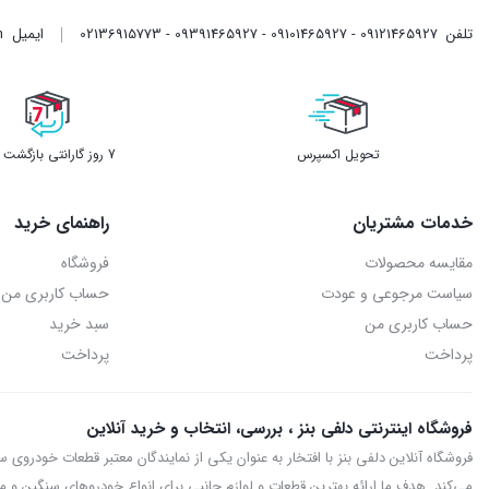
تلفن
09121465927 - 09101465927 - 09391465927 - 02136915773
ایمیل
m
تحویل اکسپرس
7 روز گارانتی بازگشت وجه
خدمات مشتریان
راهنمای خرید
مقایسه محصولات
فروشگاه
سیاست مرجوعی و عودت
حساب کاربری من
حساب کاربری من
سبد خرید
پرداخت
پرداخت
فروشگاه اینترنتی دلفی بنز ، بررسی، انتخاب و خرید آنلاین
می‌کند. هدف ما ارائه بهترین قطعات و لوازم جانبی برای انواع خودروهای سنگین و ما