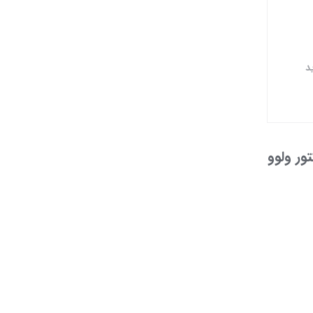
د
ور ولوو