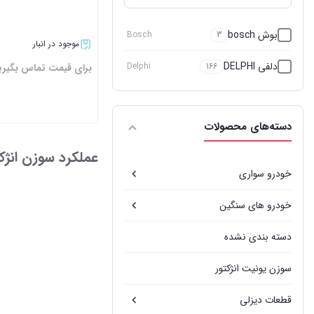
بوش bosch
Bosch
3
موجود در انبار
دلفی DELPHI
Delphi
166
برای قیمت تماس بگیری
دسته‌های محصولات
بستن
عملکرد سوزن انژکت
خودرو سواری
خودرو های سنگین
دسته بندی نشده
سوزن یونیت انژکتور
قطعات دیزلی