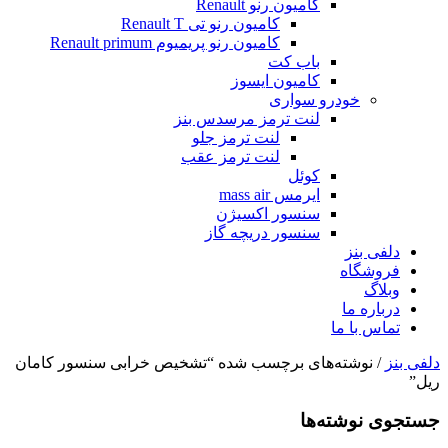
کامیون رنو Renault
کامیون رنو تی Renault T
کامیون رنو پریمیوم Renault primum
باب کت
کامیون ایسوز
خودرو سواری
لنت ترمز مرسدس بنز
لنت ترمز جلو
لنت ترمز عقب
کوئل
ایرمس mass air
سنسور اکسیژن
سنسور دریچه گاز
دلفی بنز
فروشگاه
وبلاگ
درباره ما
تماس با ما
دلفی بنز
/ نوشته‌های برچسب شده “تشخیص خرابی سنسور کامان
ریل”
جستجوی نوشته‌ها