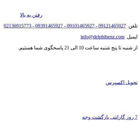
رفتن به بالا
تلفن
09121465927 - 09101465927 - 09391465927 - 02136915773
ایمیل
info@delphibenz.com
از شنبه تا پنج شنبه ساعت 10 الی 21 پاسخگوی شما هستیم.
تحویل اکسپرس
7 روز گارانتی بازگشت وجه