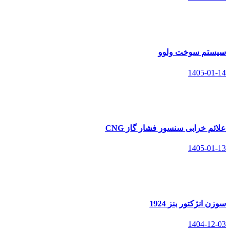
سیستم سوخت ولوو
1405-01-14
علائم خرابی سنسور فشار گاز CNG
1405-01-13
سوزن انژکتور بنز 1924
1404-12-03