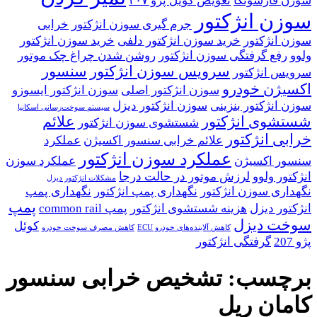
سوزن فارسونگا
تعویض کویل پژو ۲۰۷
سوزن انژکتور
جرم گیری سوزن انژکتور
خرابی
سوزن انژکتور
خرید سوزن انژکتور دلفی
خرید سوزن انژکتور
ولوو
رفع گرفتگی سوزن انژکتور
روشن شدن چراغ چک موتور
سرویس سوزن انژکتور
سنسور
سرویس انژکتور
اکسیژن خودرو
سوزن انژکتور اصلی
سوزن انژکتور ایسوزو
سوزن انژکتور بنزینی
سوزن انژکتور دیزل
سیستم سوخت‌رسانی اسکانیا
شستشوی انژکتور
علائم
شستشوی سوزن انژکتور
خرابی انژکتور
علائم خرابی سنسور اکسیژن
عملکرد
عملکرد سوزن انژکتور
سنسور اکسیژن
عملکرد سوزن
انژکتور ولوو
لرزش موتور در حالت درجا
مشکلات انژکتور دیزل
نگهداری سوزن انژکتور
نگهداری پمپ انژکتور
نگهداری پمپ
پمپ
انژکتور دیزل
هزینه شستشوی انژکتور
پمپ common rail
سوخت دیزل
کوئل
کاهش آلاینده‌های خودرو ECU
کاهش مصرف سوخت خودرو
پژو 207
گرفتگی انژکتور
برچسب:
تشخیص خرابی سنسور
کامان ریل