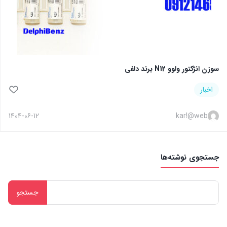
سوزن انژکتور ولوو N12 برند دلفی
اخبار
1404-06-12
kar!@web
جستجوی نوشته‌ها
جستجو
برای: