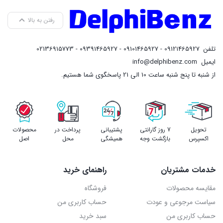
رفتن به بالا
تلفن
09121465927 - 09101465927 - 09391465927 - 02136915773
ایمیل
info@delphibenz.com
از شنبه تا پنج شنبه ساعت 10 الی 21 پاسخگوی شما هستیم.
تحویل
7 روز گارانتی
پشتیبانی
پرداخت در
محصولات
اکسپرس
بازگشت وجه
همیشگی
محل
اصل
خدمات مشتریان
راهنمای خرید
مقایسه محصولات
فروشگاه
سیاست مرجوعی و عودت
حساب کاربری من
حساب کاربری من
سبد خرید