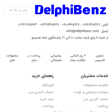
رفتن به بالا
تلفن
09121465927 - 09101465927 - 09391465927 - 02136915773
ایمیل
info@delphibenz.com
از شنبه تا پنج شنبه ساعت 10 الی 21 پاسخگوی شما هستیم.
تحویل
7 روز گارانتی
پشتیبانی
پرداخت در
محصولات
اکسپرس
بازگشت وجه
همیشگی
محل
اصل
خدمات مشتریان
راهنمای خرید
مقایسه محصولات
فروشگاه
سیاست مرجوعی و عودت
حساب کاربری من
حساب کاربری من
سبد خرید
پرداخت
پرداخت