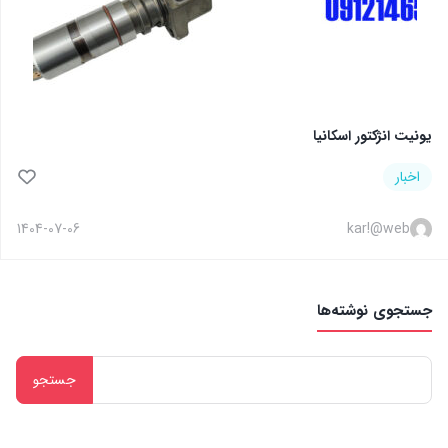
یونیت انژکتور اسکانیا
اخبار
1404-07-06
kar!@web
جستجوی نوشته‌ها
جستجو
برای: