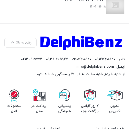
1404-11-18
رفتن به بالا
تلفن
09121465927 - 09101465927 - 09391465927 - 02136915773
ایمیل
info@delphibenz.com
از شنبه تا پنج شنبه ساعت 10 الی 21 پاسخگوی شما هستیم.
تحویل
7 روز گارانتی
پشتیبانی
پرداخت در
محصولات
اکسپرس
بازگشت وجه
همیشگی
محل
اصل