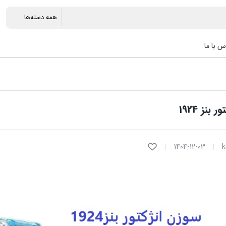
س با ما
بنز 1924
1404-12-03
k