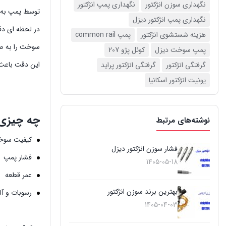
نگهداری سوزن انژکتور
نگهداری پمپ انژکتور
توسط پمپ به ف
نگهداری پمپ انژکتور دیزل
در لحظه ای دق
هزینه شستشوی انژکتور
پمپ common rail
سوخت را به صو
پمپ سوخت دیزل
کوئل پژو 207
این دقت باعث م
گرفتگی انژکتور
گرفتگی انژکتور پراید
یونیت انژکتور اسکانیا
چه چیزی ر
نوشته‌های مرتبط
کیفیت سو
فشار سوزن انژکتور دیزل
فشار پمپ
1405-05-18
عمر قطعه
بهترین برند سوزن انژکتور
رسوبات و آ
1405-04-03