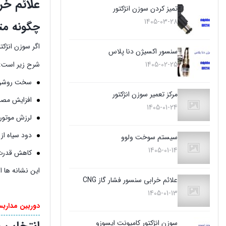
علائم خر
تمیز کردن سوزن انژکتور
1405-03-28
چگونه مت
اگر سوزن انژکت
سنسور اکسیژن دنا پلاس
1405-02-25
شرح زیر است:
سخت روشن 
مرکز تعمیر سوزن انژکتور
افزایش مص
1405-01-24
لرزش موتور 
دود سیاه از 
سیستم سوخت ولوو
1405-01-14
کاهش قدرت 
این نشانه ها ا
علائم خرابی سنسور فشار گاز CNG
1405-01-13
دوربین مداربسته
سوزن انژکتور کامیونت ایسوزو