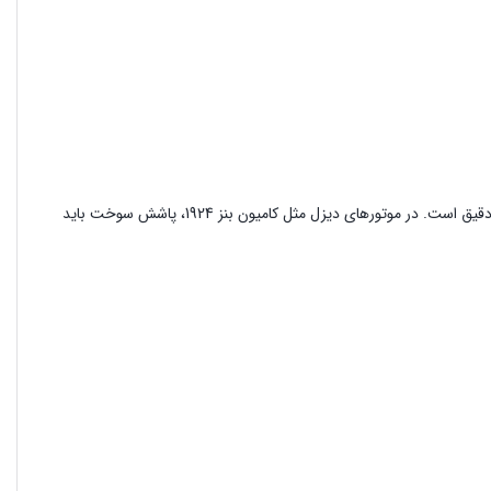
سیستم تزریق سوخت در موتور دیزل، مسئول رساندن گازوئیل به محفظه احتراق در زمان و فشار دقیق است. در موتورهای دیزل مثل کامیون بنز 1924، پاشش سوخت باید