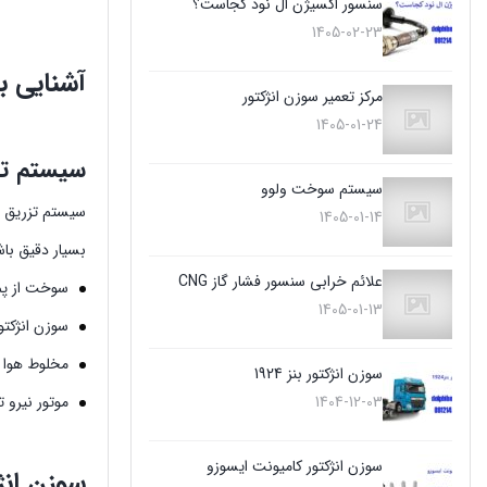
سنسور اکسیژن ال نود کجاست؟
1405-02-23
آشنایی ب
مرکز تعمیر سوزن انژکتور
1405-01-24
سیستم ت
سیستم سوخت ولوو
1405-01-14
بسیار دقیق باشد
علائم خرابی سنسور فشار گاز CNG
سوخت از پم
1405-01-13
سوزن انژکتو
مخلوط هوا 
سوزن انژکتور بنز 1924
1404-12-03
موتور نیرو 
سوزن انژکتور کامیونت ایسوزو
سوزن ان