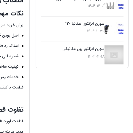
انتخاب و خ
1404-12-01
نکات مهم
سوزن انژکتور اسکانیا 420
برای خرید سوزن انژکتور بنز 1924
1404-11-30
اصل بودن ق
استاندارد فن
سوزن انژکتور بیل مکانیکی
شماره فنی 
1404-11-18
کیفیت ساخ
خدمات پس 
قطعات با کیفیت
تفاوت قط
قطعات اورجینا
مدت هزینه بی