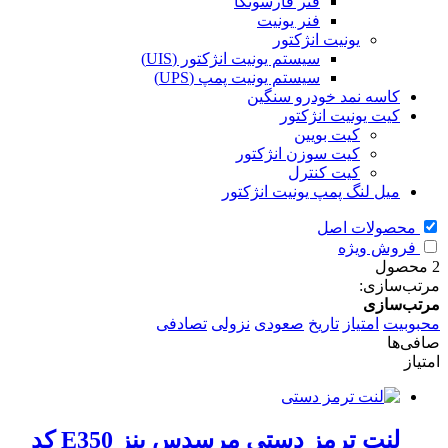
فنر فارسونگا
فنر یونیت
یونیت انژکتور
سیستم یونیت انژکتور (UIS)
سیستم یونیت پمپ (UPS)
کاسه نمد خودرو سنگین
کیت یونیت انژکتور
کیت بویین
کیت سوزن انژکتور
کیت کنترل
میل لنگ پمپ یونیت انژکتور
محصولات اصل
فروش ویژه
2 محصول
مرتب‌سازی:
مرتب‌سازی
محبوبیت
امتیاز
تاریخ
صعودی
نزولی
تصادفی
صافی‌ها
امتیاز
لنت ترمز دستی مرسدس بنز E350 کد