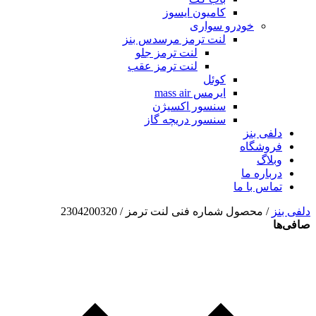
کامیون ایسوز
خودرو سواری
لنت ترمز مرسدس بنز
لنت ترمز جلو
لنت ترمز عقب
کوئل
ایرمس mass air
سنسور اکسیژن
سنسور دریچه گاز
دلفی بنز
فروشگاه
وبلاگ
درباره ما
تماس با ما
دلفی بنز
/ محصول شماره فنی لنت ترمز / 2304200320
صافی‌ها