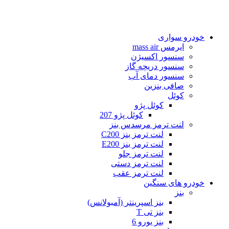
خودرو سواری
ایرمس mass air
سنسور اکسیژن
سنسور دریچه گاز
سنسور دمای آب
صافی بنزین
کوئل
کوئل پژو
کوئل پژو 207
لنت ترمز مرسدس بنز
لنت ترمز بنز C200
لنت ترمز بنز E200
لنت ترمز جلو
لنت ترمز دستی
لنت ترمز عقب
خودرو های سنگین
بنز
بنز اسپرینتر (آمبولانس)
بنز تی T
بنز یورو 6