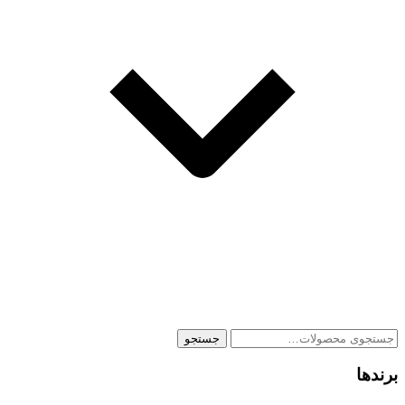
جستجو
جستجو
برای:
برندها