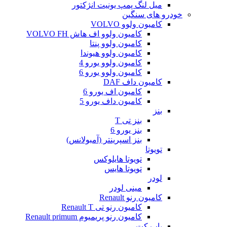
میل لنگ پمپ یونیت انژکتور
خودرو های سنگین
کامیون ولوو VOLVO
کامیون ولوو اف هاش VOLVO FH
کامیون ولوو پنتا
کامیون ولوو هیوندا
کامیون ولوو یورو 4
کامیون ولوو یورو 6
کامیون داف DAF
کامیون اف یورو 6
کامیون داف یورو 5
بنز
بنز تی T
بنز یورو 6
بنز اسپرینتر (آمبولانس)
تویوتا
تویوتا هایلوکس
تویوتا هایس
لودر
مینی لودر
کامیون رنو Renault
کامیون رنو تی Renault T
کامیون رنو پریمیوم Renault primum
باب کت