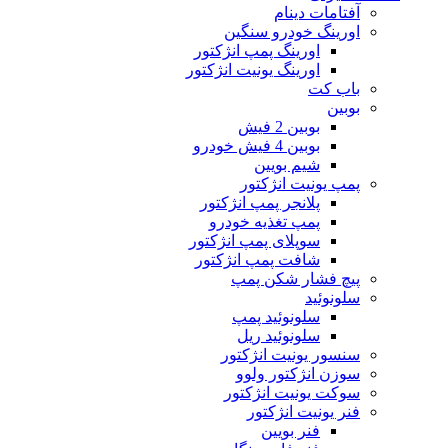
آفتامات دینام
اورینگ خودرو سنگین
اورینگ پمپ انژکتور
اورینگ یونیت انژکتور
باب کت
بوبین
بوبین 2 فیش
بوبین 4 فیش خودرو
شیم بویین
پمپ یونیت انژکتور
پلانجر پمپ انژکتور
پمپ تغذیه خودرو
سوپلای پمپ انژکتور
شافت پمپ انژکتور
پیچ فشار شکن پمپ
سلونوئید
سلونوئید پمپ
سلونوئید ریل
سنسور یونیت انژکتور
سوزن انژکتور ولوو
سوکت یونیت انژکتور
فنر یونیت انژکتور
فنر بویین