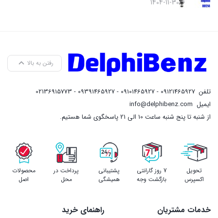
1404-11-30
رفتن به بالا
تلفن
09121465927 - 09101465927 - 09391465927 - 02136915773
ایمیل
info@delphibenz.com
از شنبه تا پنج شنبه ساعت 10 الی 21 پاسخگوی شما هستیم.
تحویل
7 روز گارانتی
پشتیبانی
پرداخت در
محصولات
اکسپرس
بازگشت وجه
همیشگی
محل
اصل
خدمات مشتریان
راهنمای خرید