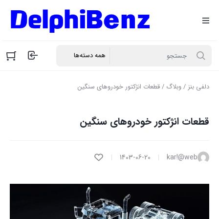
دلفی بنز
/
وبلاگ
/ قطعات انژکتور خودروهای سنگین
قطعات انژکتور خودروهای سنگین
1403-06-20
kar!@web