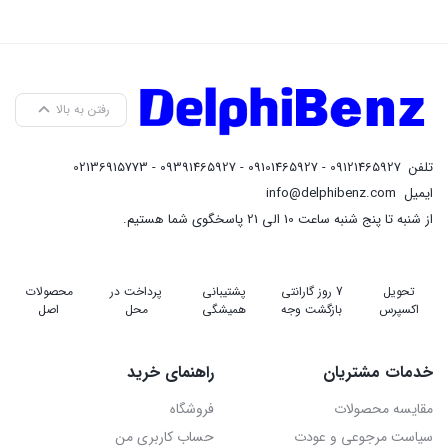
رفتن به بالا
تلفن
09121465927 - 09101465927 - 09391465927 - 02136915773
ایمیل
info@delphibenz.com
از شنبه تا پنج شنبه ساعت 10 الی 21 پاسخگوی شما هستیم.
تحویل
7 روز گارانتی
پشتیبانی
پرداخت در
محصولات
اکسپرس
بازگشت وجه
همیشگی
محل
اصل
خدمات مشتریان
راهنمای خرید
مقایسه محصولات
فروشگاه
سیاست مرجوعی و عودت
حساب کاربری من