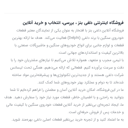
عمر متوسط ارائه می دهند و برای رانندگی سنگین مناسب اند. لنت های
فلزی اصطکاک بسیار بالا دارند و برای رانندگی اسپرت یا شرایط سخت
فروشگاه اینترنتی دلفی بنز ، بررسی، انتخاب و خرید آنلاین
کاربردی هستند، اما صدای بیشتری تولید کرده و ممکن است گرد و غبار
فروشگاه آنلاین دلفی بنز با افتخار به عنوان یکی از نمایندگان معتبر قطعات
خودروی سنگین با برند دلفی (Delphi) فعالیت می‌کند. هدف ما ارائه بهترین
ایجاد کنند.
قطعات و لوازم جانبی برای انواع خودروهای سنگین و ماشین‌آلات صنعتی با
ویژگی های فنی لنت ترمز جلو مرسدس بنز
بالاترین کیفیت و استانداردهای جهانی است.
با تیمی مجرب و متعهد، همواره تلاش می‌کنیم تا نیازهای مشتریان خود را با
مواد سازنده لنت ترمز
دقت و سرعت برآورده کنیم. قطعاتی که ارائه می‌دهیم، همگی تحت لیسانس
لنت جلو بنز معمولاً از ترکیب مواد مقاوم در برابر حرارت و اصطکاک ساخته
شرکت دلفی هستند و از جدیدترین تکنولوژی‌ها و پیشرفته‌ترین مواد ساخته
شده‌اند تا به دوام و عملکرد بهتر خودروهای شما کمک کنند.
می شود. این مواد شامل:
ما در این فروشگاه، امکان خرید آنلاین آسان و مطمئن را فراهم کرده‌ایم تا شما
فلزات مقاوم (مثل مس و فولاد)
بتوانید به راحتی و با اطمینان خاطر، قطعات مورد نیاز خود را سفارش دهید. هدف
مواد سرامیکی
ما، ایجاد تجربه‌ای بی‌نظیر از خرید آنلاین قطعات خودروی سنگین با کیفیت عالی
و خدمات پس از فروش حرفه‌ای است.
رزین های حرارت پذیر
به ما اعتماد کنید و از تجربه‌ خرید بی‌نظیر قطعات اصلی دلفی بهره‌مند شوید.
استفاده از این مواد باعث می شود لنت در دماهای بالا عملکرد مناسبی