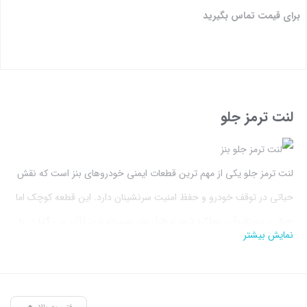
برای قیمت تماس بگیرید
بستن
لنت ترمز جلو
لنت ترمز جلو یکی از مهم ترین قطعات ایمنی خودروهای بنز است که نقش
حیاتی در توقف خودرو و حفظ امنیت سرنشینان دارد. این قطعه کوچک اما
حیاتی، مستقیماً بر عملکرد ترمز و طول عمر سیستم ترمز تأثیر می گذارد. با
نمایش بیشتر
افزایش سرعت خودرو و شرایط مختلف رانندگی، انتخاب لنت مناسب
اهمیت ویژه ای پیدا می کند.
لنت ترمز مرسدس بنز
با استانداردهای دقیق کارخانه ساخته شده و