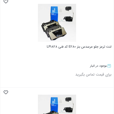
بستن
لنت ترمز جلو مرسدس بنز E280 کد فنی LP1828
موجود در انبار
برای قیمت تماس بگیرید
بستن