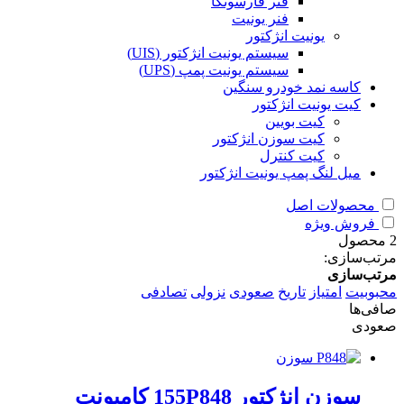
فنر فارسونگا
فنر یونیت
یونیت انژکتور
سیستم یونیت انژکتور (UIS)
سیستم یونیت پمپ (UPS)
کاسه نمد خودرو سنگین
کیت یونیت انژکتور
کیت بویین
کیت سوزن انژکتور
کیت کنترل
میل لنگ پمپ یونیت انژکتور
محصولات اصل
فروش ویژه
2 محصول
مرتب‌سازی:
مرتب‌سازی
محبوبیت
امتیاز
تاریخ
صعودی
نزولی
تصادفی
صافی‌ها
صعودی
سوزن انژکتور 155P848 کامیونت