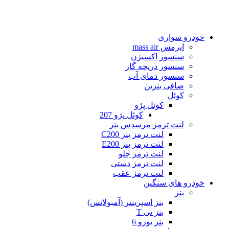
خودرو سواری
ایرمس mass air
سنسور اکسیژن
سنسور دریچه گاز
سنسور دمای آب
صافی بنزین
کوئل
کوئل پژو
کوئل پژو 207
لنت ترمز مرسدس بنز
لنت ترمز بنز C200
لنت ترمز بنز E200
لنت ترمز جلو
لنت ترمز دستی
لنت ترمز عقب
خودرو های سنگین
بنز
بنز اسپرینتر (آمبولانس)
بنز تی T
بنز یورو 6