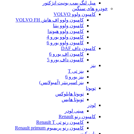
میل لنگ پمپ یونیت انژکتور
خودرو های سنگین
کامیون ولوو VOLVO
کامیون ولوو اف هاش VOLVO FH
کامیون ولوو پنتا
کامیون ولوو هیوندا
کامیون ولوو یورو 4
کامیون ولوو یورو 6
کامیون داف DAF
کامیون اف یورو 6
کامیون داف یورو 5
بنز
بنز تی T
بنز یورو 6
بنز اسپرینتر (آمبولانس)
تویوتا
تویوتا هایلوکس
تویوتا هایس
لودر
مینی لودر
کامیون رنو Renault
کامیون رنو تی Renault T
کامیون رنو پریمیوم Renault primum
باب کت