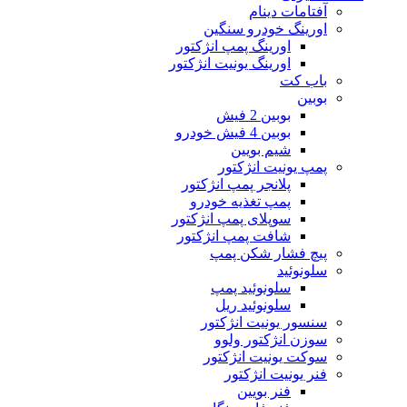
آفتامات دینام
اورینگ خودرو سنگین
اورینگ پمپ انژکتور
اورینگ یونیت انژکتور
باب کت
بوبین
بوبین 2 فیش
بوبین 4 فیش خودرو
شیم بویین
پمپ یونیت انژکتور
پلانجر پمپ انژکتور
پمپ تغذیه خودرو
سوپلای پمپ انژکتور
شافت پمپ انژکتور
پیچ فشار شکن پمپ
سلونوئید
سلونوئید پمپ
سلونوئید ریل
سنسور یونیت انژکتور
سوزن انژکتور ولوو
سوکت یونیت انژکتور
فنر یونیت انژکتور
فنر بویین