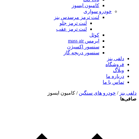
کامیون ایسوز
خودرو سواری
لنت ترمز مرسدس بنز
لنت ترمز جلو
لنت ترمز عقب
کوئل
ایرمس mass air
سنسور اکسیژن
سنسور دریچه گاز
دلفی بنز
فروشگاه
وبلاگ
درباره ما
تماس با ما
دلفی بنز
/
خودرو های سنگین
/ کامیون ایسوز
صافی‌ها