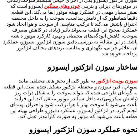
سوزن انژکتور ایسوزو یکی از اجزای حیاتی سیستم سوخت‌رسانی
در موتورهای دیزلی و بنزینی
خودروهای سنگین
ایسوزو است که
نقش بسیار مهمی در عملکرد بهینه موتور ایفا می‌کند. این قطعه
دقیقاً همانطور که از نامش پیداست، سوخت را به داخل محفظه
احتراق پاشش می‌کند تا ترکیب مناسبی از سوخت و هوا ایجاد شود.
عملکرد صحیح این قطعه می‌تواند تأثیر زیادی در کاهش مصرف
سوخت، کاهش آلودگی‌های محیطی و بهبود کارکرد موتور داشته
باشد. در این مقاله، به بررسی دقیق سوزن انژکتور ایسوزو، عملکرد
آن، علائم خرابی، نگهداری و مقایسه برندهای مختلف انژکتور
پرداخته خواهد شد.
ساختار سوزن انژکتور ایسوزو
سوزن یونیت انژکتور
به طور کلی از بخش‌های مختلفی مانند
سوپاپ، فنر، سوزن و محفظه انژکتور تشکیل شده است. این قطعه
به گونه‌ای طراحی شده که بتواند سوخت را به شکل ذرات ریز
(پاشش میکرونی) به داخل سیلندر موتور منتقل کند. این فرآیند
باعث می‌شود تا سوخت بهتر با هوا ترکیب شود و احتراق بهینه‌ای
انجام گیرد. در انژکتور ایسوزو، عملکرد دقیق و طراحی بهینه این
قطعه باعث می‌شود که موتور به صورت کارآمدتر عمل کند.
نحوه عملکرد سوزن انژکتور ایسوزو