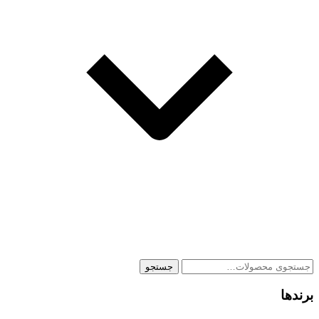
جستجو
جستجو
برای:
برندها