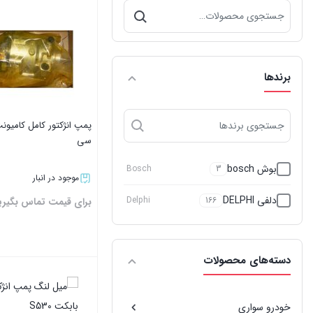
جستجو
برای:
برندها
پمپ انژکتور کامل کامیون
سی
بوش bosch
Bosch
3
موجود در انبار
دلفی DELPHI
Delphi
166
برای قیمت تماس بگیری
دسته‌های محصولات
بستن
خودرو سواری