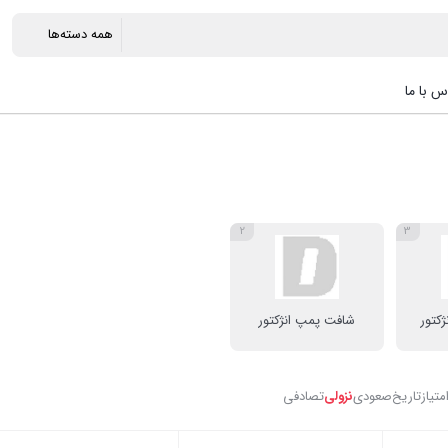
س با ما
2
3
کتور
شافت پمپ انژکتور
متیاز
تاریخ
صعودی
نزولی
تصادفی