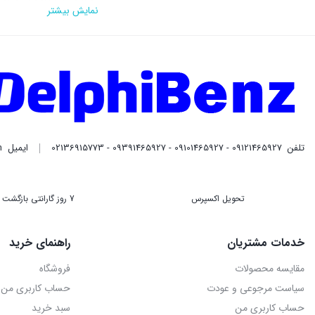
پمپ یونیت ان
نمایش بیشتر
پمپ یونیت انژکتور، که ب
مناسب به انژکتورها است.
کاربرد دارد.
در سیستم‌های قدیمی‌تر، پ
بیشتری در پاشش سوخت ایج
تلفن
09121465927 - 09101465927 - 09391465927 - 02136915773
ایمیل
m
اجزای پمپ یونی
پمپ یونیت انژکتور از چن
تحویل اکسپرس
7 روز گارانتی بازگشت وجه
پمپ فشار بالا
خدمات مشتریان
راهنمای خرید
پمپ فشار بالا، همانطور که ا
مقایسه محصولات
فروشگاه
شیرهای تنظیم فشار
سیاست مرجوعی و عودت
حساب کاربری من
این شیرها فشار سوخت را 
حساب کاربری من
سبد خرید