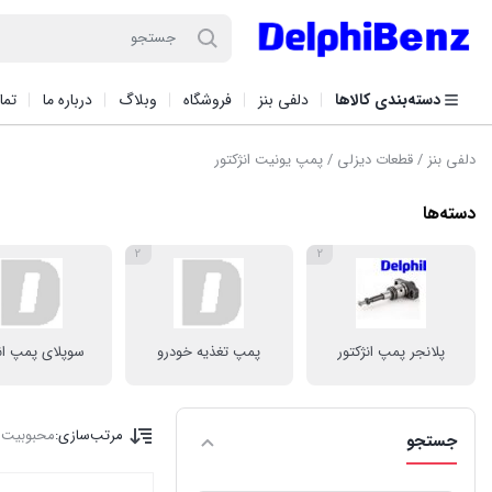
دسته‌بندی کالاها
دلفی بنز
فروشگاه
وبلاگ
درباره ما
تما
دلفی بنز
/
قطعات دیزلی
/ پمپ یونیت انژکتور
دسته‌ها
2
2
پلانجر پمپ انژکتور
پمپ تغذیه خودرو
سوپلای پمپ انژ
مرتب‌سازی:
محبوبیت
ا
جستجو