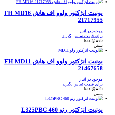
یونیت انژکتور ولوو اف هاش FH MD16
21717955
موجود در انبار
برای قیمت تماس بگیرید
kar!@web
بستن
یونیت انژکتور ولوو اف هاش FH MD11
21467658
موجود در انبار
برای قیمت تماس بگیرید
kar!@web
بستن
یونیت انژکتور رنو 460 L325PBC