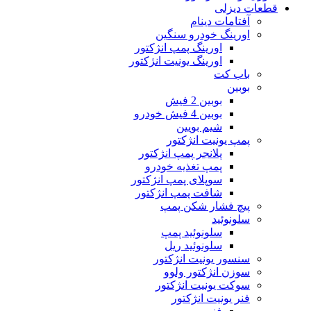
قطعات دیزلی
آفتامات دینام
اورینگ خودرو سنگین
اورینگ پمپ انژکتور
اورینگ یونیت انژکتور
باب کت
بوبین
بوبین 2 فیش
بوبین 4 فیش خودرو
شیم بویین
پمپ یونیت انژکتور
پلانجر پمپ انژکتور
پمپ تغذیه خودرو
سوپلای پمپ انژکتور
شافت پمپ انژکتور
پیچ فشار شکن پمپ
سلونوئید
سلونوئید پمپ
سلونوئید ریل
سنسور یونیت انژکتور
سوزن انژکتور ولوو
سوکت یونیت انژکتور
فنر یونیت انژکتور