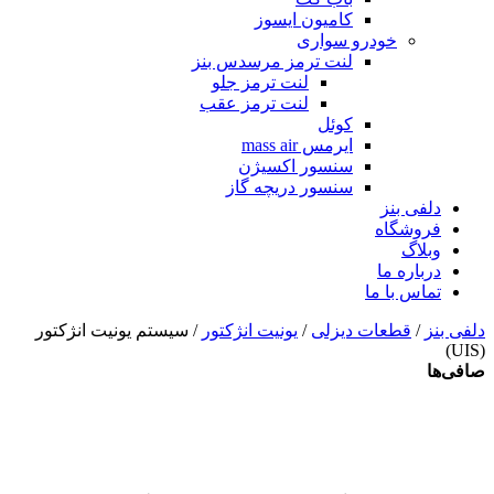
کامیون ایسوز
خودرو سواری
لنت ترمز مرسدس بنز
لنت ترمز جلو
لنت ترمز عقب
کوئل
ایرمس mass air
سنسور اکسیژن
سنسور دریچه گاز
دلفی بنز
فروشگاه
وبلاگ
درباره ما
تماس با ما
دلفی بنز
/
قطعات دیزلی
/
یونیت انژکتور
/ سیستم یونیت انژکتور
(UIS)
صافی‌ها