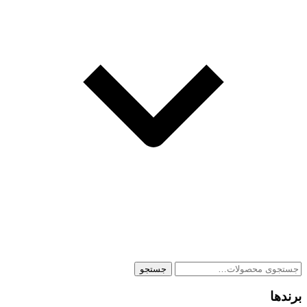
جستجو
جستجو
برای:
برندها