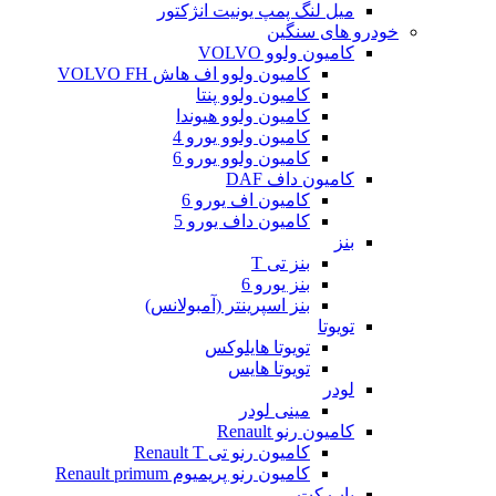
میل لنگ پمپ یونیت انژکتور
خودرو های سنگین
کامیون ولوو VOLVO
کامیون ولوو اف هاش VOLVO FH
کامیون ولوو پنتا
کامیون ولوو هیوندا
کامیون ولوو یورو 4
کامیون ولوو یورو 6
کامیون داف DAF
کامیون اف یورو 6
کامیون داف یورو 5
بنز
بنز تی T
بنز یورو 6
بنز اسپرینتر (آمبولانس)
تویوتا
تویوتا هایلوکس
تویوتا هایس
لودر
مینی لودر
کامیون رنو Renault
کامیون رنو تی Renault T
کامیون رنو پریمیوم Renault primum
باب کت