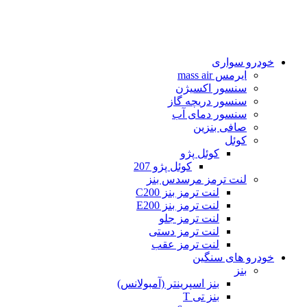
خودرو سواری
ایرمس mass air
سنسور اکسیژن
سنسور دریچه گاز
سنسور دمای آب
صافی بنزین
کوئل
کوئل پژو
کوئل پژو 207
لنت ترمز مرسدس بنز
لنت ترمز بنز C200
لنت ترمز بنز E200
لنت ترمز جلو
لنت ترمز دستی
لنت ترمز عقب
خودرو های سنگین
بنز
بنز اسپرینتر (آمبولانس)
بنز تی T