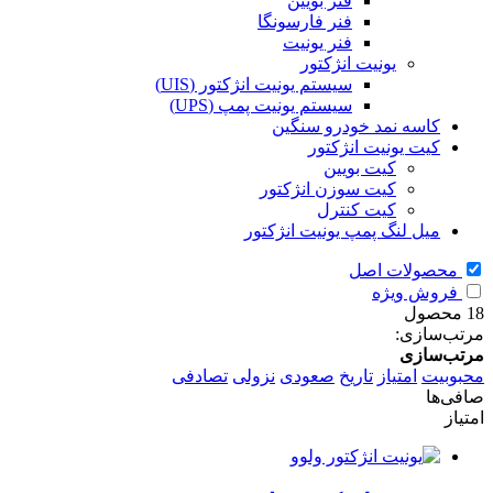
فنر بویین
فنر فارسونگا
فنر یونیت
یونیت انژکتور
سیستم یونیت انژکتور (UIS)
سیستم یونیت پمپ (UPS)
کاسه نمد خودرو سنگین
کیت یونیت انژکتور
کیت بویین
کیت سوزن انژکتور
کیت کنترل
میل لنگ پمپ یونیت انژکتور
محصولات اصل
فروش ویژه
18 محصول
مرتب‌سازی:
مرتب‌سازی
محبوبیت
امتیاز
تاریخ
صعودی
نزولی
تصادفی
صافی‌ها
امتیاز