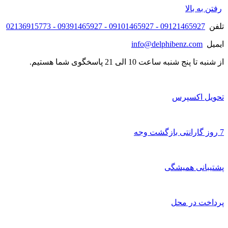
رفتن به بالا
تلفن
09121465927 - 09101465927 - 09391465927 - 02136915773
ایمیل
info@delphibenz.com
از شنبه تا پنج شنبه ساعت 10 الی 21 پاسخگوی شما هستیم.
تحویل اکسپرس
7 روز گارانتی بازگشت وجه
پشتیبانی همیشگی
پرداخت در محل