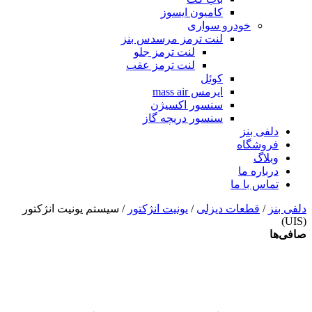
کامیون ایسوز
خودرو سواری
لنت ترمز مرسدس بنز
لنت ترمز جلو
لنت ترمز عقب
کوئل
ایرمس mass air
سنسور اکسیژن
سنسور دریچه گاز
دلفی بنز
فروشگاه
وبلاگ
درباره ما
تماس با ما
دلفی بنز
/
قطعات دیزلی
/
یونیت انژکتور
/ سیستم یونیت انژکتور
(UIS)
صافی‌ها