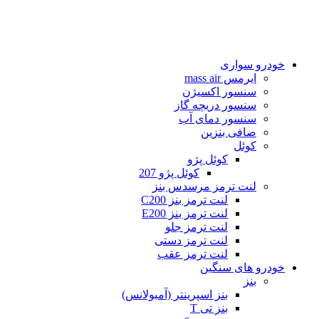
خودرو سواری
ایرمس mass air
سنسور اکسیژن
سنسور دریچه گاز
سنسور دمای آب
صافی بنزین
کوئل
کوئل پژو
کوئل پژو 207
لنت ترمز مرسدس بنز
لنت ترمز بنز C200
لنت ترمز بنز E200
لنت ترمز جلو
لنت ترمز دستی
لنت ترمز عقب
خودرو های سنگین
بنز
بنز اسپرینتر (آمبولانس)
بنز تی T