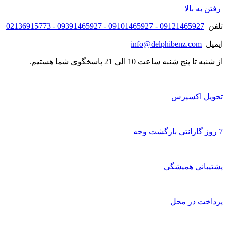
رفتن به بالا
تلفن
09121465927 - 09101465927 - 09391465927 - 02136915773
ایمیل
info@delphibenz.com
از شنبه تا پنج شنبه ساعت 10 الی 21 پاسخگوی شما هستیم.
تحویل اکسپرس
7 روز گارانتی بازگشت وجه
پشتیبانی همیشگی
پرداخت در محل