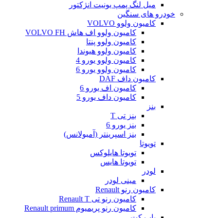
میل لنگ پمپ یونیت انژکتور
خودرو های سنگین
کامیون ولوو VOLVO
کامیون ولوو اف هاش VOLVO FH
کامیون ولوو پنتا
کامیون ولوو هیوندا
کامیون ولوو یورو 4
کامیون ولوو یورو 6
کامیون داف DAF
کامیون اف یورو 6
کامیون داف یورو 5
بنز
بنز تی T
بنز یورو 6
بنز اسپرینتر (آمبولانس)
تویوتا
تویوتا هایلوکس
تویوتا هایس
لودر
مینی لودر
کامیون رنو Renault
کامیون رنو تی Renault T
کامیون رنو پریمیوم Renault primum
باب کت