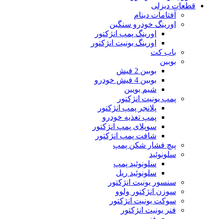
قطعات دیزلی
آفتامات دینام
اورینگ خودرو سنگین
اورینگ پمپ انژکتور
اورینگ یونیت انژکتور
باب کت
بوبین
بوبین 2 فیش
بوبین 4 فیش خودرو
شیم بویین
پمپ یونیت انژکتور
پلانجر پمپ انژکتور
پمپ تغذیه خودرو
سوپلای پمپ انژکتور
شافت پمپ انژکتور
پیچ فشار شکن پمپ
سلونوئید
سلونوئید پمپ
سلونوئید ریل
سنسور یونیت انژکتور
سوزن انژکتور ولوو
سوکت یونیت انژکتور
فنر یونیت انژکتور