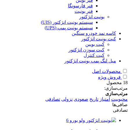
فنر بویین
فنر فارسونگا
فنر یونیت
یونیت انژکتور
سیستم یونیت انژکتور (UIS)
سیستم یونیت پمپ (UPS)
کاسه نمد خودرو سنگین
کیت یونیت انژکتور
کیت بویین
کیت سوزن انژکتور
کیت کنترل
میل لنگ پمپ یونیت انژکتور
محصولات اصل
فروش ویژه
18 محصول
مرتب‌سازی:
مرتب‌سازی
محبوبیت
امتیاز
تاریخ
صعودی
نزولی
تصادفی
صافی‌ها
تصادفی