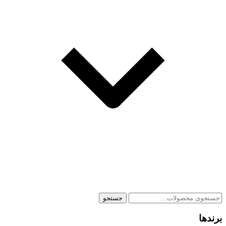
جستجو
جستجو
برای:
برندها