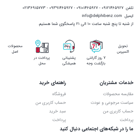
تلفن
09121465927 - 09101465927 - 09391465927 - 02136915773
ایمیل
info@delphibenz.com
از شنبه تا پنج شنبه ساعت 10 الی 21 پاسخگوی شما هستیم.
تحویل
محصولات
اکسپرس
اصل
7 روز گارانتی
پشتیبانی
پرداخت در
بازگشت وجه
همیشگی
محل
خدمات مشتریان
راهنمای خرید
مقایسه محصولات
فروشگاه
سیاست مرجوعی و عودت
حساب کاربری من
حساب کاربری من
سبد خرید
پرداخت
پرداخت
ما را در شبکه‌های اجتماعی دنبال کنید