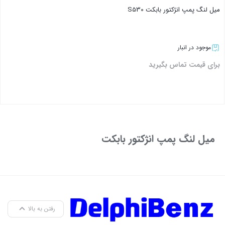
میل لنگ پمپ انژکتور بابکت S530
موجود در انبار
برای قیمت تماس بگیرید
بستن
میل لنگ پمپ انژکتور بابکت
رفتن به بالا