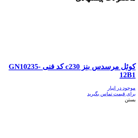
7206
داف
یورو
5
عدد
کوئل مرسدس بنز c230 کد فنی GN10235-
12B1
موجود در انبار
برای قیمت تماس بگیرید
بستن