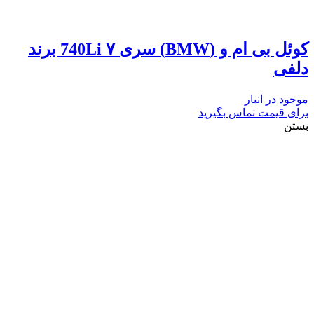
کوئل بی ام و (BMW) سری ۷ 740Li برند
دلفی
موجود در انبار
برای قیمت تماس بگیرید
بستن