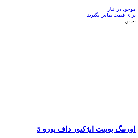
موجود در انبار
برای قیمت تماس بگیرید
بستن
اورینگ یونیت انژکتور داف یورو 5