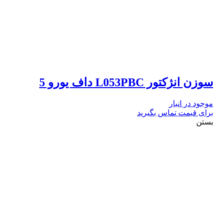
سوزن انژکتور L053PBC داف یورو 5
موجود در انبار
برای قیمت تماس بگیرید
بستن