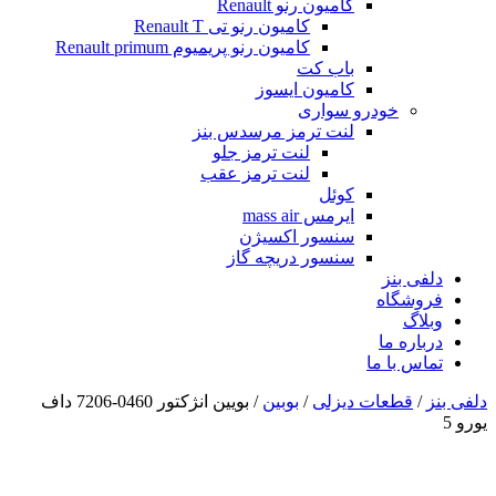
کامیون رنو Renault
کامیون رنو تی Renault T
کامیون رنو پریمیوم Renault primum
باب کت
کامیون ایسوز
خودرو سواری
لنت ترمز مرسدس بنز
لنت ترمز جلو
لنت ترمز عقب
کوئل
ایرمس mass air
سنسور اکسیژن
سنسور دریچه گاز
دلفی بنز
فروشگاه
وبلاگ
درباره ما
تماس با ما
دلفی بنز
/
قطعات دیزلی
/
بوبین
/ بویین انژکتور 0460-7206 داف
یورو 5