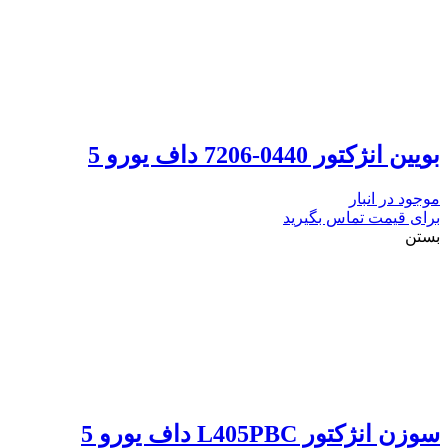
بویین انژکتور 0440-7206 داف یورو 5
موجود در انبار
برای قیمت تماس بگیرید
بستن
سوزن انژکتور L405PBC داف یورو 5