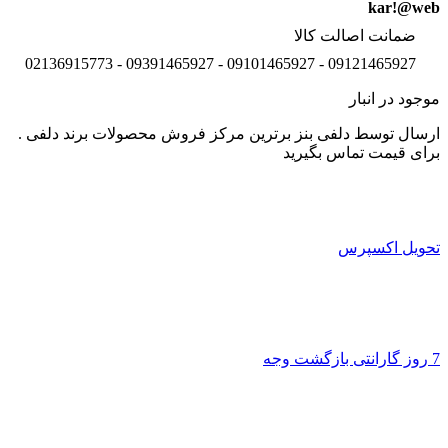
kar!@web
ضمانت اصالت کالا
09121465927 - 09101465927 - 09391465927 - 02136915773
موجود در انبار
ارسال توسط دلفی بنز برترین مرکز فروش محصولات برند دلفی .
برای قیمت تماس بگیرید
تحویل اکسپرس
7 روز گارانتی بازگشت وجه