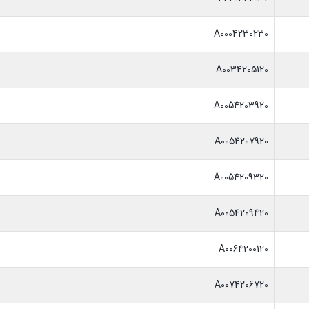
A0004230230
A0034205120
A0054203920
A0054207920
A0054209320
A0054209420
A0064200120
A0074206720