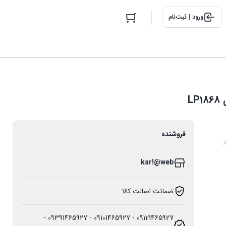
ورود | ثبت‌نام
فروشنده
,
kar!@web
ضمانت اصالت کالا
09121465927 - 09101465927 - 09391465927 -