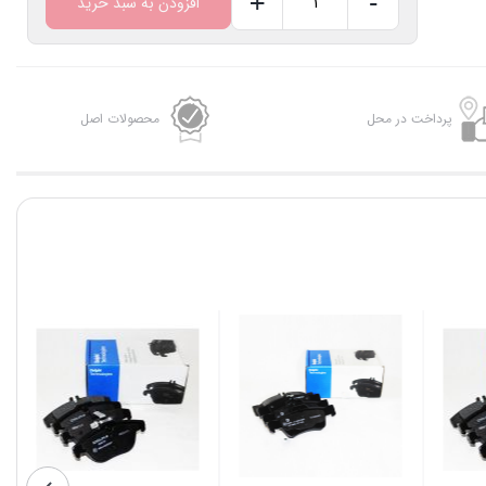
+
-
افزودن به سبد خرید
لنت
ترمز
عقب
مرسدس
پرداخت در محل
محصولات اصل
بنز
E250
کد
فنی
LP1868
عدد