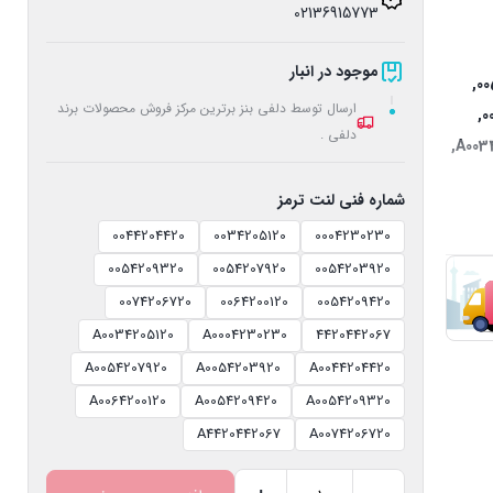
02136915773
موجود در انبار
,
00
ارسال توسط دلفی بنز برترین مرکز فروش محصولات برند
,
0
دلفی .
,
A003
شماره فنی لنت ترمز
0044204420
0034205120
0004230230
0054209320
0054207920
0054203920
0074206720
0064200120
0054209420
A0034205120
A0004230230
4420442067
A0054207920
A0054203920
A0044204420
A0064200120
A0054209420
A0054209320
A4420442067
A0074206720