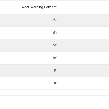
Wear Warning Contact
140
141
57
57
16
16