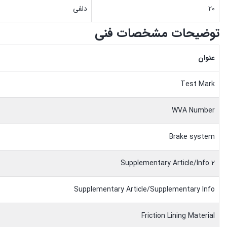
20
دلفی
توضیحات مشخصات فنی
عنوان
Test Mark
WVA Number
Brake system
Supplementary Article/Info 2
Supplementary Article/Supplementary Info
Friction Lining Material