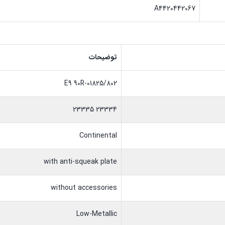
A4420442067
توضیحات
E9 90R-01825/802
23334 23335
Continental
with anti-squeak plate
without accessories
Low-Metallic