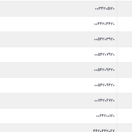
0034205120
0044204420
0054203920
0054207920
0054209320
0054209420
0074206720
0064200120
4420442067