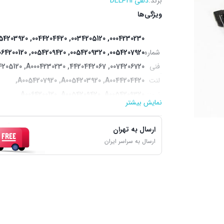
برند:
دلفی DELPHI
ویژگی‌ها
54203920
,
0044204420
,
0034205120
,
0004230230
شماره
0054207920
,
0054209320
,
0054209420
,
064200120
فنی
0074206720
,
4420442067
,
A0004230230
,
4205120
لنت
A0044204420
,
A0054203920
,
A0054207920
,
ترمز:
A0054209320
,
A0054209420
,
A0064200120
,
نمایش بیشتر
A4420442067
,
A0074206720
ارسال به تهران
ارسال به سراسر ایران