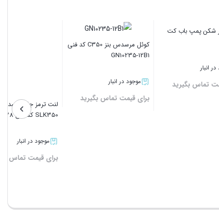
پمپ تغذیه خودرو سنگین داف
یورو 6 کد 1939435
نز
یونیت انژکتور رنو 460
موجود در انبار
L325PBC
برای قیمت تماس بگیرید
موجود در انبار
ید
برای قیمت تماس بگیرید
بستن
بستن
رفتن به بالا