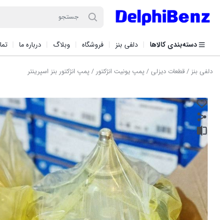
دسته‌بندی کالاها
دلفی بنز
فروشگاه
وبلاگ
درباره ما
تما
دلفی بنز
/
قطعات دیزلی
/
پمپ یونیت انژکتور
/ پمپ انژکتور بنز اسپرینتر