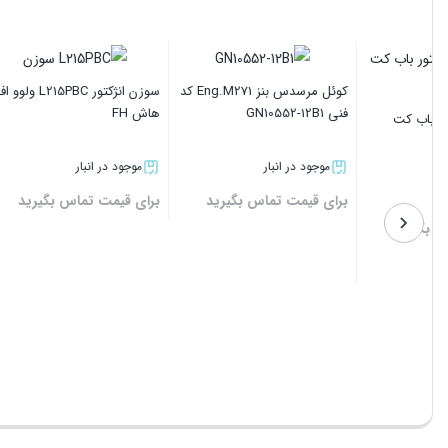
گیره یونیت انژکتور ولوو اف
پیچ فشار
هاش FH
S530
لنت ترمز عقب مرسدس بنز
S350 کد فنی LP1868
موجود در انبار
موجود د
موجود در انبار
برای قیمت تماس بگیرید
برای قیم
برای قیمت تماس بگیرید
بستن
بستن
بستن