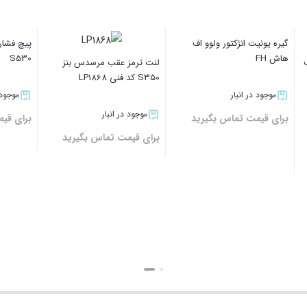
 شکن پمپ باب کت
کوئل مرسدس بنز C350 کد فنی
لنت ترمز جلو مرسدس ب
GN10235-12B1
SLK350 کد فنی LP2028
ر انبار
موجود در انبار
موجود در انبار
ت تماس بگیرید
برای قیمت تماس بگیرید
برای قیمت تماس بگیر
بستن
بستن