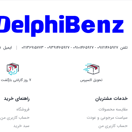
تلفن
09121465927 - 09101465927 - 09391465927 - 02136915773
ایمیل
m
تحویل اکسپرس
7 روز گارانتی بازگشت وجه
خدمات مشتریان
راهنمای خرید
مقایسه محصولات
فروشگاه
سیاست مرجوعی و عودت
حساب کاربری من
حساب کاربری من
سبد خرید
پرداخت
پرداخت
فروشگاه اینترنتی دلفی بنز ، بررسی، انتخاب و خرید آنلاین