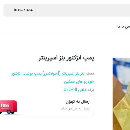
س با ما
پمپ انژکتور بنز اسپرینتر
دسته:
بنز
,
بنز اسپرینتر (آمبولانس)
,
پمپ یونیت انژکتور
,
خودرو های سنگین
برند:
دلفی DELPHI
ارسال به تهران
ارسال به سراسر ایران