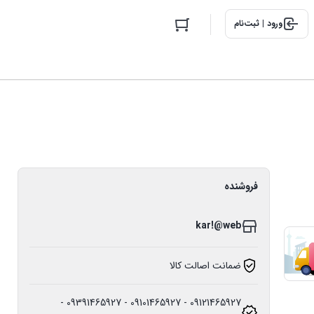
ورود | ثبت‌نام
فروشنده
kar!@web
ضمانت اصالت کالا
09121465927 - 09101465927 - 09391465927 -